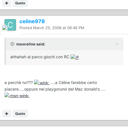
Quote
celine978
Posted
March 25, 2008 at 08:46 PM
maxceline said:
ahhahah al parco giochi con RC
e perchè no???
....a Céline farebbe certo
piacere.....oppure nel playgorund del Mac donald's ....
Quote