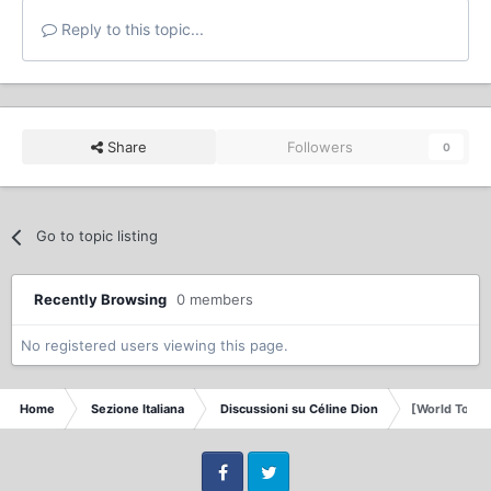
Reply to this topic...
Share
Followers
0
Go to topic listing
Recently Browsing
0 members
No registered users viewing this page.
Home
Sezione Italiana
Discussioni su Céline Dion
[World Tour] 