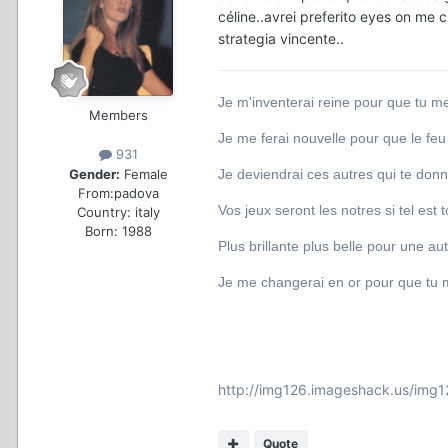
céline..avrei preferito eyes on me c
strategia vincente..
Je m'inventerai reine pour que tu m
Members
Je me ferai nouvelle pour que le fe
931
Gender:
Female
Je deviendrai ces autres qui te donn
From:
padova
Vos jeux seront les notres si tel est 
Country:
italy
Born: 1988
Plus brillante plus belle pour une aut
Je me changerai en or pour que tu 
http://img126.imageshack.us/img
Quote