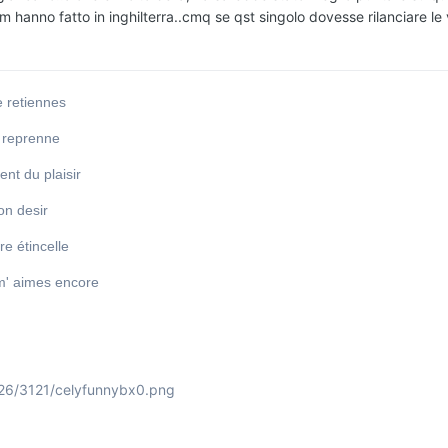
m hanno fatto in inghilterra..cmq se qst singolo dovesse rilanciare le 
e retiennes
u reprenne
ent du plaisir
ton desir
re étincelle
m' aimes encore
126/3121/celyfunnybx0.png