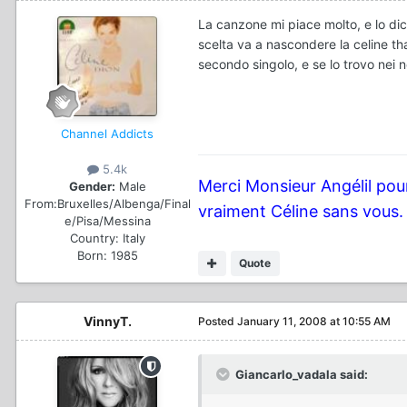
La canzone mi piace molto, e lo dic
scelta va a nascondere la celine t
secondo singolo, e se lo trovo nei
Channel Addicts
5.4k
Merci Monsieur Angélil pour
Gender:
Male
From:
Bruxelles/Albenga/Final
vraiment Céline sans vous.
e/Pisa/Messina
Country:
Italy
Born: 1985
Quote
VinnyT.
Posted
January 11, 2008 at 10:55 AM
Giancarlo_vadala said: