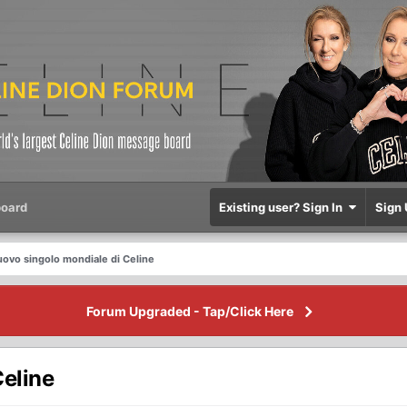
oard
Existing user? Sign In
Sign 
uovo singolo mondiale di Celine
Forum Upgraded - Tap/Click Here
Celine