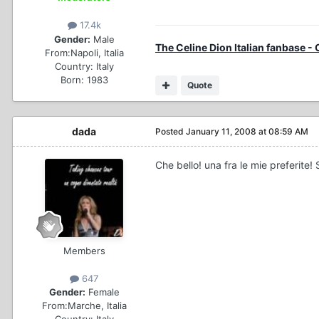
17.4k
Gender:
Male
The Celine Dion Italian fanbase -
From:
Napoli, Italia
Country:
Italy
Born: 1983
Quote
dada
Posted
January 11, 2008 at 08:59 AM
Che bello! una fra le mie preferite
Members
647
Gender:
Female
From:
Marche, Italia
Country:
Italy