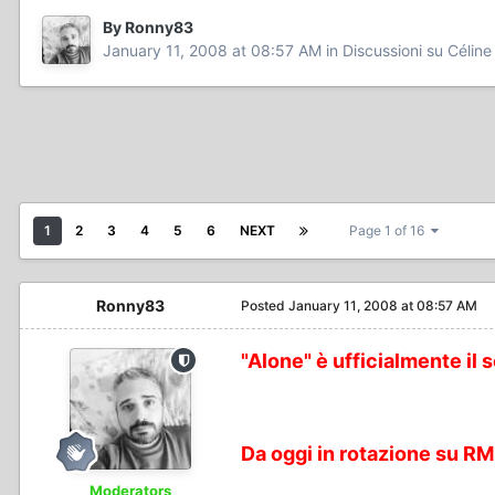
By Ronny83
January 11, 2008 at 08:57 AM
in
Discussioni su Céline
1
2
3
4
5
6
NEXT
Page 1 of 16
Ronny83
Posted
January 11, 2008 at 08:57 AM
"Alone" è ufficialmente il 
Da oggi in rotazione su RM
Moderators