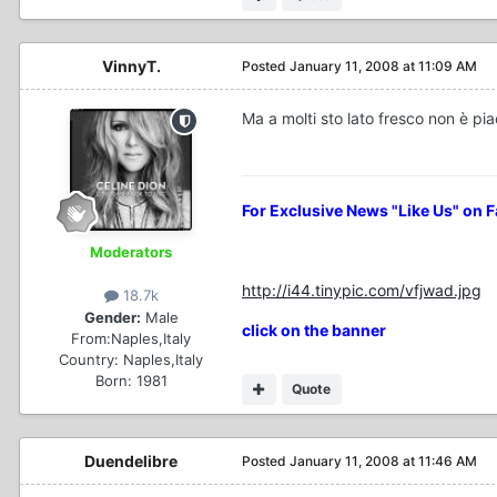
VinnyT.
Posted
January 11, 2008 at 11:09 AM
Ma a molti sto lato fresco non è pia
For Exclusive News "Like Us" on 
Moderators
http://i44.tinypic.com/vfjwad.jpg
18.7k
Gender:
Male
click on the banner
From:
Naples,Italy
Country:
Naples,Italy
Born: 1981
Quote
Duendelibre
Posted
January 11, 2008 at 11:46 AM