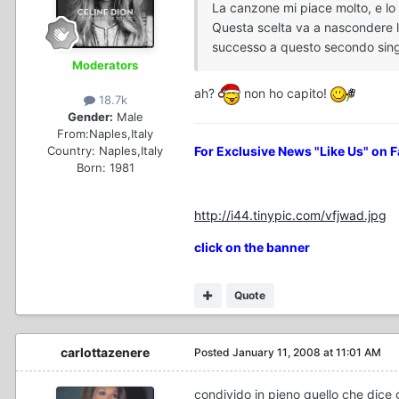
La canzone mi piace molto, e lo 
Questa scelta va a nascondere l
successo a questo secondo singo
Moderators
ah?
non ho capito!
18.7k
Gender:
Male
From:
Naples,Italy
Country:
Naples,Italy
For Exclusive News "Like Us" on 
Born: 1981
http://i44.tinypic.com/vfjwad.jpg
click on the banner
Quote
carlottazenere
Posted
January 11, 2008 at 11:01 AM
condivido in pieno quello che dice 