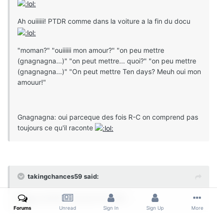
Ah ouiiiiii! PTDR comme dans la voiture a la fin du docu
"moman?" "ouiiiiii mon amour?" "on peu mettre
(gnagnagna...)" "on peut mettre... quoi?" "on peu mettre
(gnagnagna...)" "On peut mettre Ten days? Meuh oui mon
amouur!"
Gnagnagna: oui parceque des fois R-C on comprend pas
toujours ce qu'il raconte
takingchances59 said:
chutttttt faut pas le réveiller.
Forums
Unread
Sign In
Sign Up
More