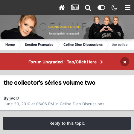
Home
Section Française
Céline Dion Discussions
the collector
×
Forum Upgraded - Tap/Click Here
the collector's séries volume two
By jvcr7
June 20, 2010 at 06:06 PM
in
Céline Dion Discussions
Reply to this topic