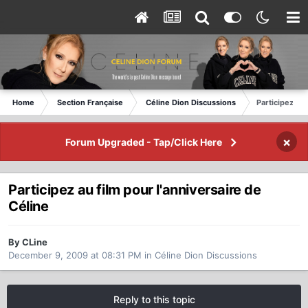
Home
Section Française
Céline Dion Discussions
Participez au 
×
Forum Upgraded - Tap/Click Here
Participez au film pour l'anniversaire de
Céline
By CLine
December 9, 2009 at 08:31 PM
in
Céline Dion Discussions
Reply to this topic