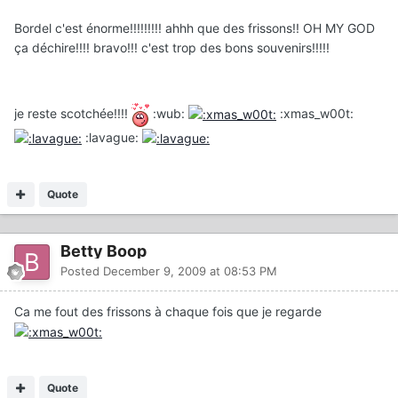
Bordel c'est énorme!!!!!!!!! ahhh que des frissons!! OH MY GOD
ça déchire!!!! bravo!!! c'est trop des bons souvenirs!!!!!
je reste scotchée!!!!
:wub:
:xmas_w00t:
:lavague:
Quote
Betty Boop
Posted
December 9, 2009 at 08:53 PM
Ca me fout des frissons à chaque fois que je regarde
Quote