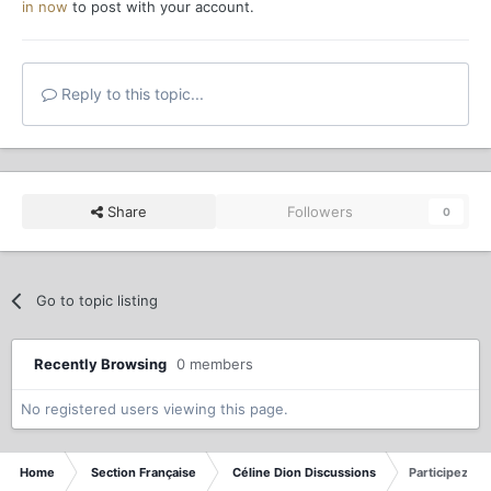
in now
to post with your account.
Reply to this topic...
Share
Followers
0
Go to topic listing
Recently Browsing
0 members
No registered users viewing this page.
Home
Section Française
Céline Dion Discussions
Participez au 