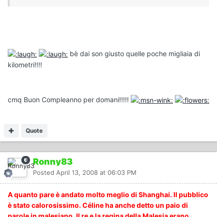
bè dai son giusto quelle poche migliaia di
kilometri!!!!
cmq Buon Compleanno per domani!!!!!
Quote
Ronny83
Posted
April 13, 2008 at 06:03 PM
A quanto pare è andato molto meglio di Shanghai. Il pubblico
è stato calorosissimo. Céline ha anche detto un paio di
parole in malesiano. Il re e la regina della Malesia erano