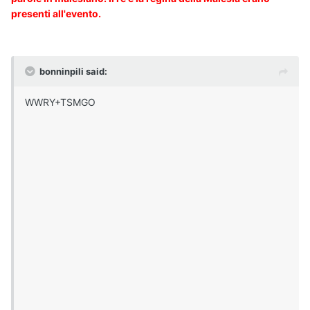
presenti all'evento.
bonninpili said:
WWRY+TSMGO