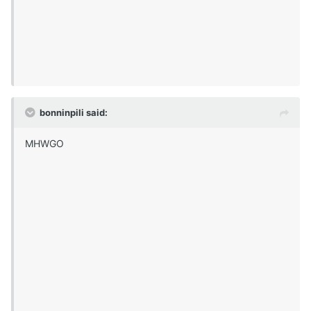
bonninpili said:
MHWGO