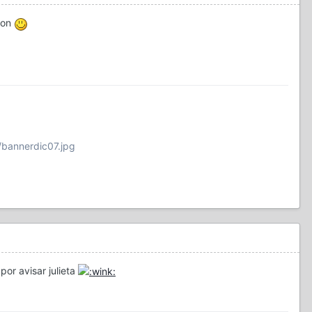
ion
/bannerdic07.jpg
or avisar julieta