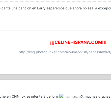
e canta una cancion en Larry esperemos que ahora no sea la excepc
¡¡¡CELINEHISPANA.COM!!!
http://img.photobucket.com/albums/v738/carlosstewart
M
che en CNN, ok se intentará verlo jiji
muchas gracias p