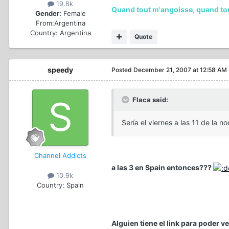
19.6k
Quand tout m'angoisse, quand tout 
Gender:
Female
From:
Argentina
Country:
Argentina
Quote
speedy
Posted
December 21, 2007 at 12:58 AM
Flaca said:
Sería el viernes a las 11 de la n
Channel Addicts
a las 3 en Spain entonces???
10.9k
Country:
Spain
Alguien tiene el link para poder v