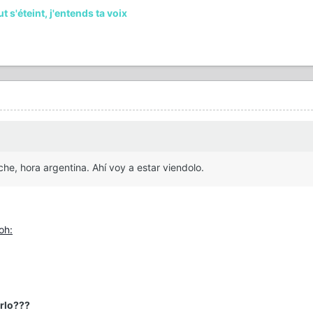
s'éteint, j'entends ta voix
oche, hora argentina. Ahí voy a estar viendolo.
erlo???