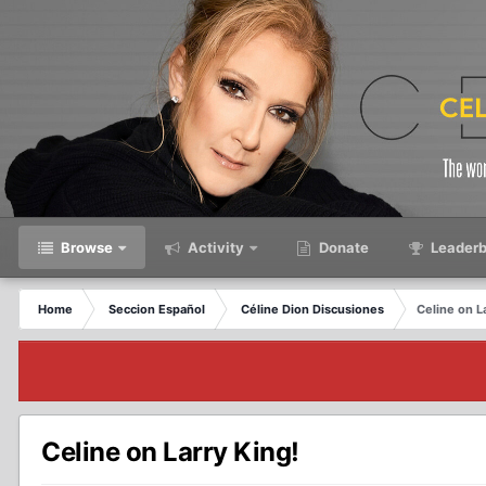
Browse
Activity
Donate
Leaderb
Home
Seccion Español
Céline Dion Discusiones
Celine on L
Celine on Larry King!