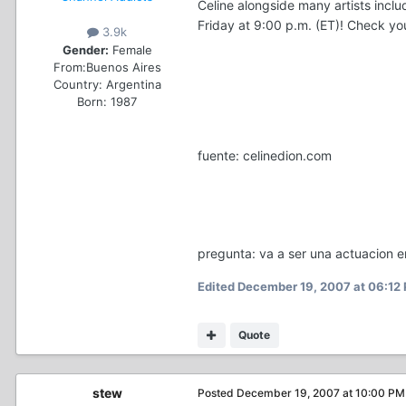
Celine alongside many artists inclu
Friday at 9:00 p.m. (ET)! Check your
3.9k
Gender:
Female
From:
Buenos Aires
Country:
Argentina
Born: 1987
fuente: celinedion.com
pregunta: va a ser una actuacion e
Edited
December 19, 2007 at 06:12
Quote
stew
Posted
December 19, 2007 at 10:00 PM