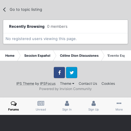
Go to topic listing
Recently Browsing
0 members
No registered users viewing this page.
Home
Seccion Español
Céline Dion Discusiones
'Evento Especi
Facebook
Twitter
IPS Theme
by
IPSFocus
Theme
Contact Us
Cookies
Powered by Invision Community
Forums
Unread
Sign In
Sign Up
More