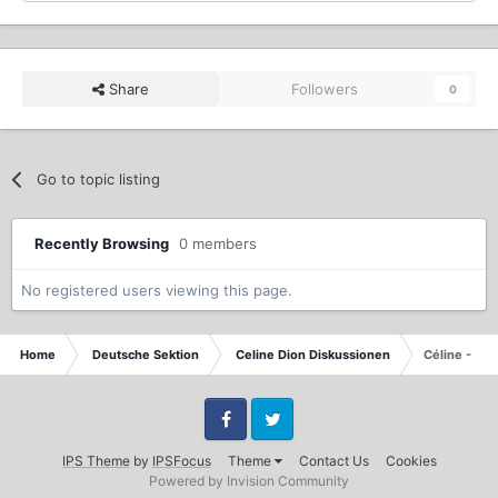
Share
Followers
0
Go to topic listing
Recently Browsing
0 members
No registered users viewing this page.
Home
Deutsche Sektion
Celine Dion Diskussionen
Céline - Li
Facebook
Twitter
IPS Theme
by
IPSFocus
Theme
Contact Us
Cookies
Powered by Invision Community