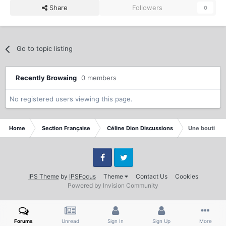
Share
Followers
0
Go to topic listing
Recently Browsing
0 members
No registered users viewing this page.
Home
Section Française
Céline Dion Discussions
Une boutique 
Facebook
Twitter
IPS Theme
by
IPSFocus
Theme
Contact Us
Cookies
Powered by Invision Community
Forums
Unread
Sign In
Sign Up
More