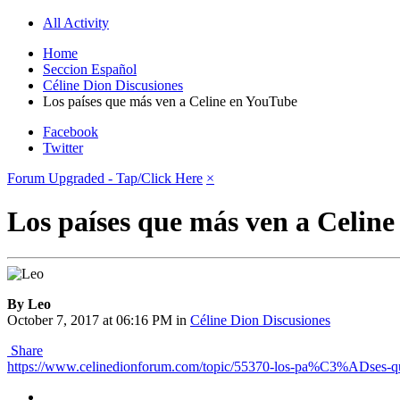
All Activity
Home
Seccion Español
Céline Dion Discusiones
Los países que más ven a Celine en YouTube
Facebook
Twitter
Forum Upgraded - Tap/Click Here
×
Los países que más ven a Celin
By Leo
October 7, 2017 at 06:16 PM
in
Céline Dion Discusiones
Share
https://www.celinedionforum.com/topic/55370-los-pa%C3%ADses-