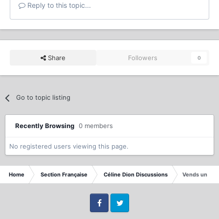
Reply to this topic...
Share
Followers
0
Go to topic listing
Recently Browsing
0 members
No registered users viewing this page.
Home
Section Française
Céline Dion Discussions
Vends un pack 
Facebook
Twitter