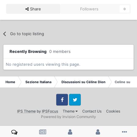
Share
Followers
0
Go to topic listing
Recently Browsing
0 members
No registered users viewing this page.
Home
Sezione Italiana
Discussioni su Céline Dion
Celine su "U
Facebook
Twitter
IPS Theme
by
IPSFocus
Theme
Contact Us
Cookies
Powered by Invision Community