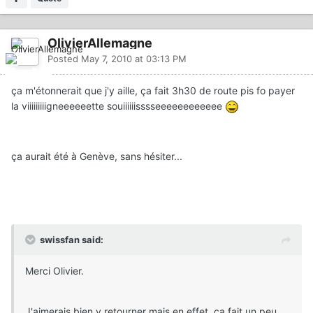
OlivierAllemagne
Posted
May 7, 2010 at 03:13 PM
ça m'étonnerait que j'y aille, ça fait 3h30 de route pis fo payer
la viiiiiiiiigneeeeeette souiiiiiisssseeeeeeeeeeee
ça aurait été à Genève, sans hésiter...
swissfan said:
Merci Olivier.
J'aimerais bien y retourner mais en effet, ça fait un peu