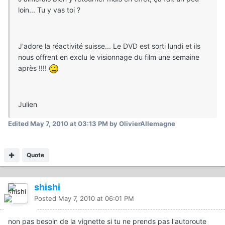
loin... Tu y vas toi ?
J'adore la réactivité suisse... Le DVD est sorti lundi et ils
nous offrent en exclu le visionnage du film une semaine
après !!!!
Julien
Edited
May 7, 2010 at 03:13 PM
by OlivierAllemagne
Quote
shishi
Posted
May 7, 2010 at 06:01 PM
non pas besoin de la vignette si tu ne prends pas l'autoroute