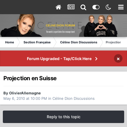
Home
Section Française
Céline Dion Discussions
Projection en
×
Forum Upgraded - Tap/Click Here
Projection en Suisse
By OlivierAllemagne
May 6, 2010 at 10:00 PM
in
Céline Dion Discussions
Reply to this topic