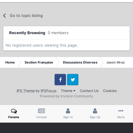
Go to topic listing
Recently Browsing
0 members
No registered users viewing this page.
Home
Section Française
Discussions Diverses
Jason Mraz
Facebook
Twitter
IPS Theme
by
IPSFocus
Theme
Contact Us
Cookies
Powered by Invision Community
Forums
Unread
Sign In
Sign Up
More