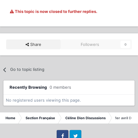
This topic is now closed to further replies.
Share
Followers
0
Go to topic listing
Recently Browsing
0 members
No registered users viewing this page.
Home
Section Française
Céline Dion Discussions
1er avril (CE