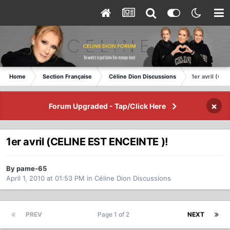
Home
Section Française
Céline Dion Discussions
1er avril (CE
×
Forum Upgraded - Tap/Click Here
1er avril (CELINE EST ENCEINTE )!
By pame-65
April 1, 2010 at 01:53 PM
in
Céline Dion Discussions
PREV
Page 1 of 2
NEXT