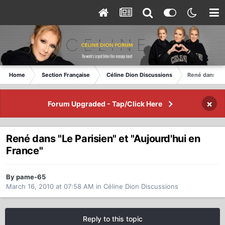
Home
Section Française
Céline Dion Discussions
René dans "Le
×
Forum Upgraded - Tap/Click Here
René dans "Le Parisien" et "Aujourd'hui en
France"
By pame-65
March 16, 2010 at 07:58 AM
in
Céline Dion Discussions
Reply to this topic