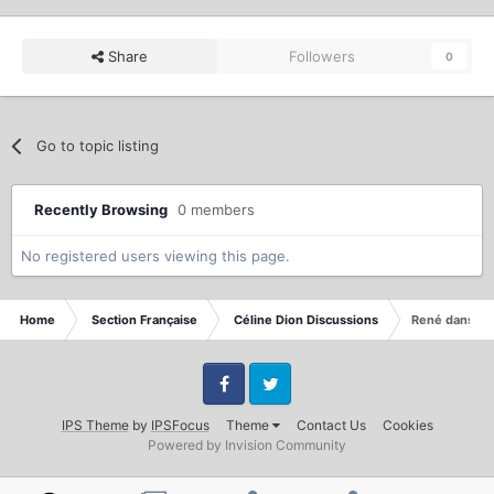
Share
Followers
0
Go to topic listing
Recently Browsing
0 members
No registered users viewing this page.
Home
Section Française
Céline Dion Discussions
René dans "Le
Facebook
Twitter
IPS Theme
by
IPSFocus
Theme
Contact Us
Cookies
Powered by Invision Community