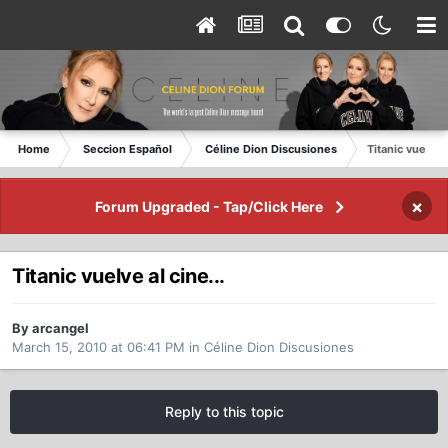
Home
Seccion Español
Céline Dion Discusiones
Titanic vuelve a
×
Forum Upgraded - Tap/Click Here
Titanic vuelve al cine...
By arcangel
March 15, 2010 at 06:41 PM
in
Céline Dion Discusiones
Reply to this topic