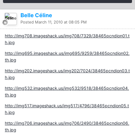
Belle Céline
Posted
March 11, 2010 at 08:05 PM
http://img708.imageshack.us/img708/7329/38465pcndion01.t
h.jpg
http://img695.imageshack.us/img695/9259/38465pcndion02.
th.jpg
http://img202.imageshack.us/img202/7024/38465pcndion03.t
h.jpg
http://img532.imageshack.us/img532/9518/38465pcndion04.
th.jpg
http://img517.imageshack.us/img517/4796/38465pcndion05.t
h.jpg
http://img706.imageshack.us/img706/2490/38465pcndion06.
th.jpg