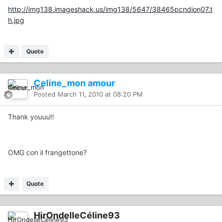
http://img138.imageshack.us/img138/5647/38465pcndion07.t
h.jpg
Quote
Celine_mon amour
Posted
March 11, 2010 at 08:20 PM
Thank youuu!!
OMG con il frangettone?
Quote
HirOndelleCéline93