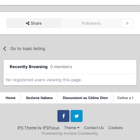
Share
Followers
0
Go to topic listing
Recently Browsing
0 members
No registered users viewing this page.
Home
Sezione Italiana
Discussioni su Céline Dion
Celine e Rene
Facebook
Twitter
IPS Theme
by
IPSFocus
Theme
Contact Us
Cookies
Powered by Invision Community