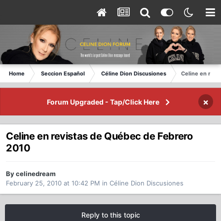
Home
Seccion Español
Céline Dion Discusiones
Celine en rev
×
Forum Upgraded - Tap/Click Here
Celine en revistas de Québec de Febrero
2010
By celinedream
February 25, 2010 at 10:42 PM
in
Céline Dion Discusiones
Reply to this topic