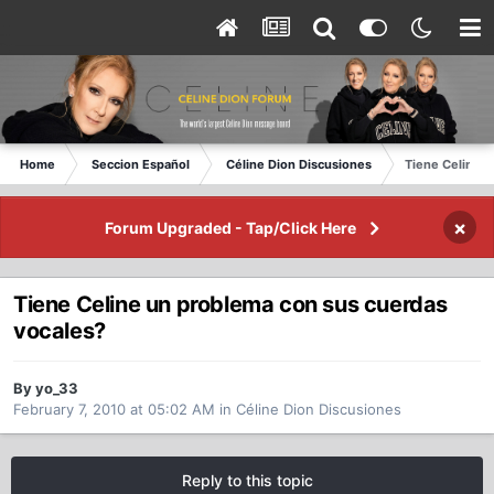
Home
Seccion Español
Céline Dion Discusiones
Tiene Celine u
×
Forum Upgraded - Tap/Click Here
Tiene Celine un problema con sus cuerdas
vocales?
By yo_33
February 7, 2010 at 05:02 AM
in
Céline Dion Discusiones
Reply to this topic