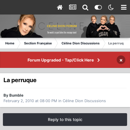
Home
Section Française
Céline Dion Discussions
La perruque
×
Forum Upgraded - Tap/Click Here
La perruque
By Bumble
February 2, 2010 at 08:00 PM
in
Céline Dion Discussions
Reply to this topic