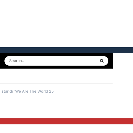
ff
e star di "We Are The World 25"