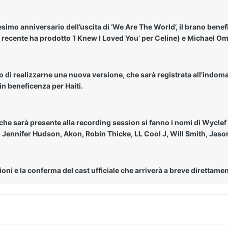
simo anniversario dell’uscita di ‘We Are The World’, il brano benef
 recente ha prodotto ‘I Knew I Loved You’ per Celine) e Michael Om
 di realizzarne una nuova versione, che sarà registrata all’indoma
n beneficenza per Haiti.
re che sarà presente alla recording session si fanno i nomi di Wycle
 Jennifer Hudson, Akon, Robin Thicke, LL Cool J, Will Smith, Jason 
ni e la conferma del cast ufficiale che arriverà a breve direttam