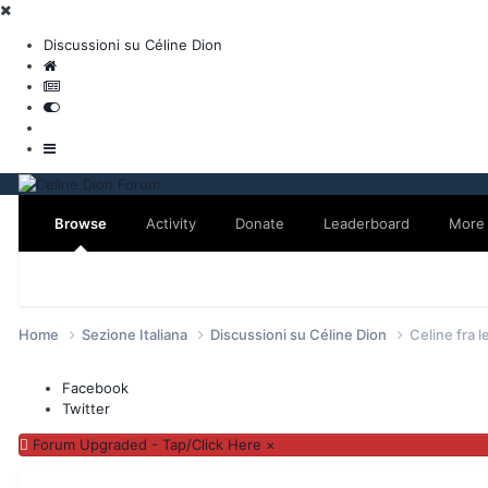
Discussioni su Céline Dion
Browse
Activity
Donate
Leaderboard
More
Forums
Online Users
Leaderboard
Events
Sta
Home
Sezione Italiana
Discussioni su Céline Dion
Celine fra l
Facebook
Twitter
Forum Upgraded - Tap/Click Here
×