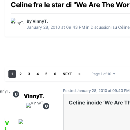
Celine fra le star di "We Are The Wor
By VinnyT.
January 28, 2010 at 09:43 PM
in
Discussioni su Céline
1
2
3
4
5
6
NEXT
Page 1 of 10
Posted
January 28, 2010 at 09:43 PM
VinnyT.
Celine incide ‘We Are T
V
i