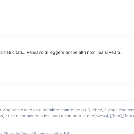
isti citati... Pensavo di leggere anche altri nomi,ma si vedrà..
ingt ans elle était la première chanteuse du Québec, à vingt-cinq ans l
ns, et ce n'est pas tous les jours qu'on peut le dire[size=4][/font],[f
s There in Vegas! By your side![/b][/i]