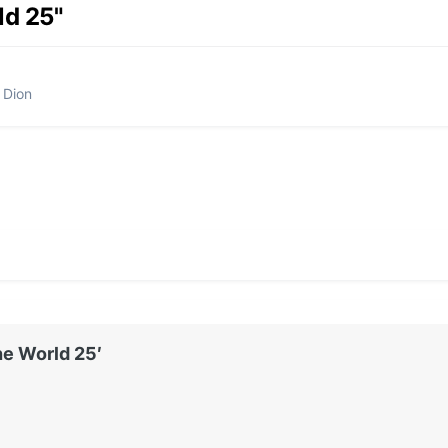
ld 25"
 Dion
he World 25′