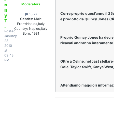
n
Moderators
n
Corre proprio quest’anno il 25e
18.7k
y
e prodotto da Quincy Jones (di
Gender:
Male
T
From:
Naples,Italy
.
Country:
Naples,Italy
Posted
Born: 1981
January
Proprio Quincy Jones ha deciso
28,
ricavati andranno interamente i
2010
at
09:43
PM
Oltre a Celine, nel cast stella
Cole, Taylor Swift, Kanye West,
Attendiamo maggiori informazio