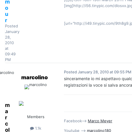
m
[img]http://i56.tinypic.com/dlosxx.jp
o
u
r
[url="http://i49.tinypic.com/9th8g9.j
Posted
January
28,
2010
at
09:49
PM
Posted
January 28, 2010 at 09:55 PM
marcolino
sinceramente io mi aspettavo qualch
registrazioni la voce si salva ancor
m
a
r
Members
Facebook-->
Marco Meyer
c
1.1k
ol
Youtube -->
marcolino180