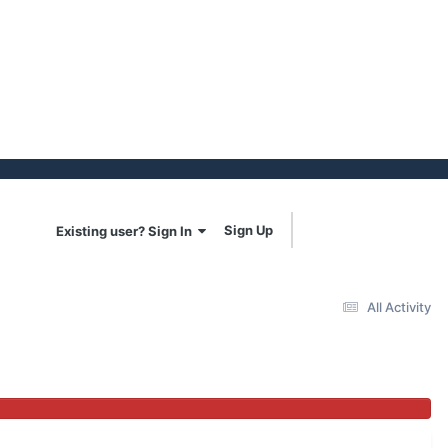
Sign Up
Existing user? Sign In
All Activity