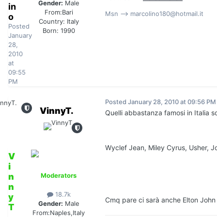
Gender:
Male
in
From:
Bari
Msn --> marcolino180@hotmail.it
o
Country:
Italy
Posted
Born: 1990
January
28,
2010
at
09:55
PM
Posted
January 28, 2010 at 09:56 PM
VinnyT.
Quelli abbastanza famosi in Italia s
Wyclef Jean, Miley Cyrus, Usher, J
V
i
n
Moderators
n
18.7k
y
Cmq pare ci sarà anche Elton John e
Gender:
Male
T
From:
Naples,Italy