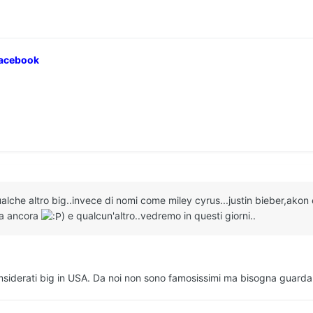
Facebook
lche altro big..invece di nomi come miley cyrus...justin bieber,ako
lva ancora
) e qualcun'altro..vedremo in questi giorni..
iderati big in USA. Da noi non sono famosissimi ma bisogna guardare