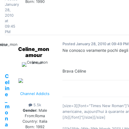
Born: 1990
January
28,
2010
at
09:45
PM
Posted
January 28, 2010 at 09:49 PM
Celine_mon
Ne conosco veramente pochi degli art
amour
Brava Céline
C
el
in
e
Channel Addicts
_
5.5k
m
[size=3][font="Times New Roman"]"A v
Gender:
Male
americaine, aujourd'hui à quarante a
o
From:
Roma
[/b][/font]"[/size][/size]
n
Country:
Italia
a
Born: 1992
[i][b]15th-16th-19th March 2011! I Wa