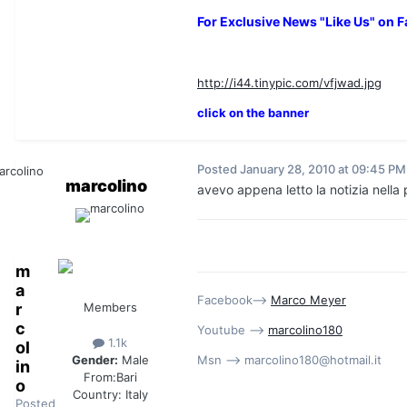
For Exclusive News "Like Us" on 
http://i44.tinypic.com/vfjwad.jpg
click on the banner
Posted
January 28, 2010 at 09:45 PM
marcolino
avevo appena letto la notizia nella
m
a
Facebook-->
Marco Meyer
r
Members
c
Youtube -->
marcolino180
1.1k
ol
Msn --> marcolino180@hotmail.it
Gender:
Male
in
From:
Bari
o
Country:
Italy
Posted