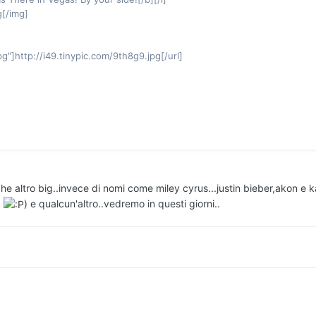
g[/img]
pg"]http://i49.tinypic.com/9th8g9.jpg[/url]
e altro big..invece di nomi come miley cyrus...justin bieber,akon e 
a
) e qualcun'altro..vedremo in questi giorni..