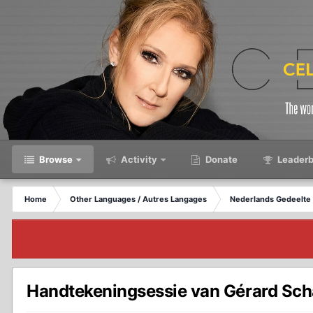
Browse
Activity
Donate
Leaderb
Home
Other Languages / Autres Langages
Nederlands Gedeelte
Handtekeningsessie van Gérard Sc