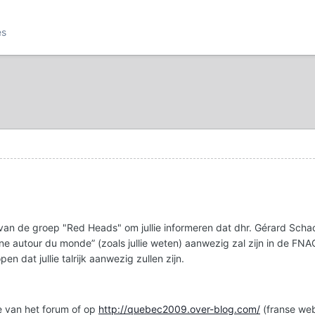
es
an de groep "Red Heads" om jullie informeren dat dhr. Gérard Schach
line autour du monde” (zoals jullie weten) aanwezig zal zijn in de F
n dat jullie talrijk aanwezig zullen zijn.
e van het forum of op
http://quebec2009.over-blog.com/
(franse web