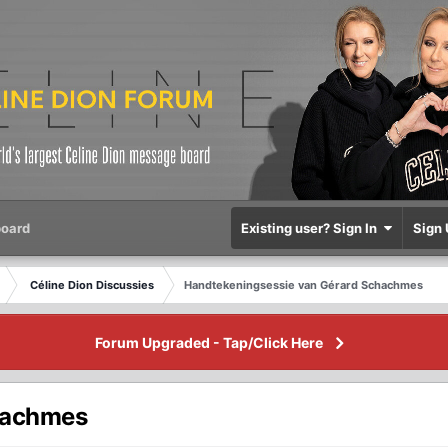
oard
Existing user? Sign In
Sign 
Céline Dion Discussies
Handtekeningsessie van Gérard Schachmes
Forum Upgraded - Tap/Click Here
hachmes