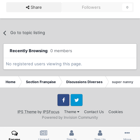
Share
Followers
0
Go to topic listing
Recently Browsing
0 members
No registered users viewing this page.
Home
Section Française
Discussions Diverses
super nanny est
Facebook
Twitter
IPS Theme
by
IPSFocus
Theme
Contact Us
Cookies
Powered by Invision Community
Forums
Unread
Sign In
Sign Up
More