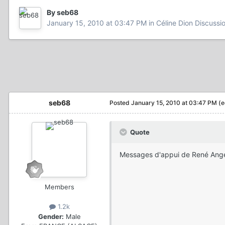
By seb68
January 15, 2010 at 03:47 PM
in
Céline Dion Discussi
seb68
Posted
January 15, 2010 at 03:47 PM
(e
Quote
Messages d'appui de René Angéli
Members
1.2k
Gender:
Male