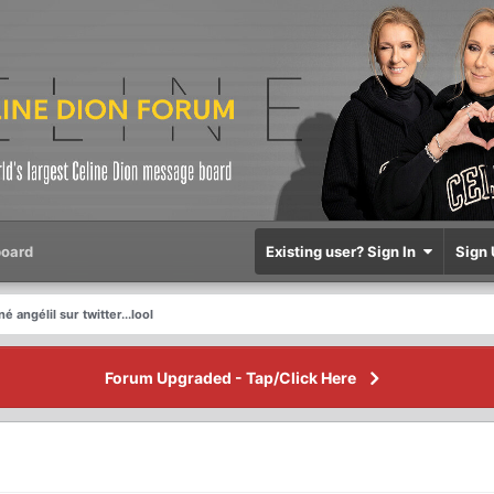
oard
Existing user? Sign In
Sign 
é angélil sur twitter...lool
Forum Upgraded - Tap/Click Here