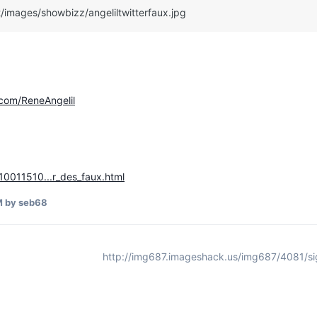
/images/showbizz/angeliltwitterfaux.jpg
r.com/ReneAngelil
010011510...r_des_faux.html
M
by seb68
http://img687.imageshack.us/img687/4081/sig