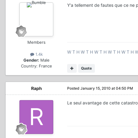
Y'a tellement de fautes que ce ne p
Members
W T H W T H W T H W T H W T H W
1.4k
Gender:
Male
Country:
France
Quote
Raph
Posted
January 15, 2010 at 04:50 PM
Le seul avantage de cette catastroph