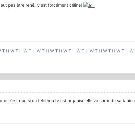
eut pas être rené. C'est forcément céline!
 T H W T H W T H W T H W T H W T H W T H W T H W T H W T H W 
e c'est que si un téléthon tv est organisé elle va sortir de sa tanièr