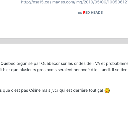
http://nsa15.casimages.com/img/2010/05/06/1005061
R
ED HEADS
THE
au Québec organisé par Québecor sur les ondes de TVA et probablemen
hier que plusieurs gros noms seraient annoncé d'ici Lundi. Il se tiend
is que c'est pas Céline mais jvcr qui est derrière tout ça!