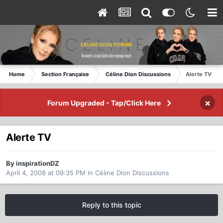
Home
Section Française
Céline Dion Discussions
Alerte TV
×
Forum Upgraded - Tap/Click Here
Alerte TV
By inspirationDZ
April 4, 2008 at 09:35 PM
in
Céline Dion Discussions
Reply to this topic