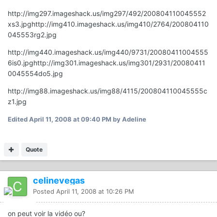
http://img297.imageshack.us/img297/492/200804110045552
xs3.jpg
http://img410.imageshack.us/img410/2764/200804110
045553rg2.jpg
http://img440.imageshack.us/img440/9731/20080411004555
6is0.jpg
http://img301.imageshack.us/img301/2931/20080411
0045554do5.jpg
http://img88.imageshack.us/img88/4115/200804110045555c
z1.jpg
Edited
April 11, 2008 at 09:40 PM
by Adeline
Quote
celinevegas
Posted
April 11, 2008 at 10:26 PM
on peut voir la vidéo ou?