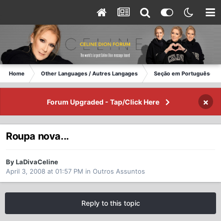
Home
Other Languages / Autres Langages
Seção em Portuguêse
×
Forum Upgraded - Tap/Click Here
Roupa nova...
By LaDivaCeline
April 3, 2008 at 01:57 PM
in
Outros Assuntos
Reply to this topic