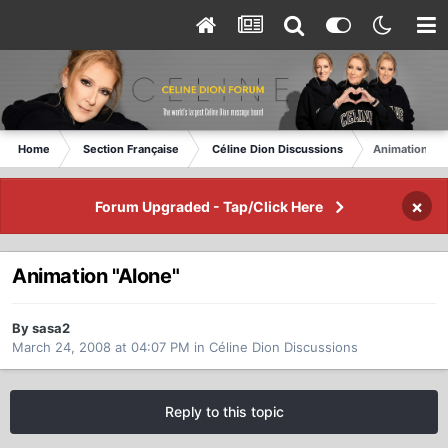
Home
Section Française
Céline Dion Discussions
Animation "Al
×
Forum Upgraded - Tap/Click Here
Animation "Alone"
By sasa2
March 24, 2008 at 04:07 PM
in
Céline Dion Discussions
Reply to this topic