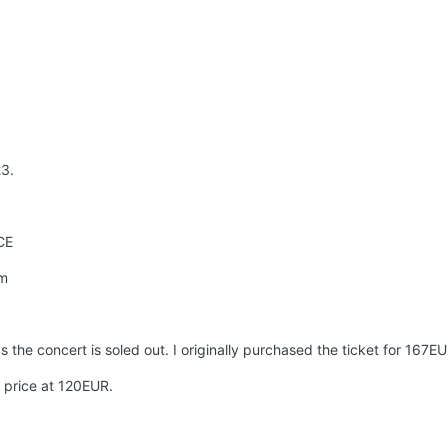
3.
CE
pm
s the concert is soled out. I originally purchased the ticket for 167EU
w price at 120EUR.