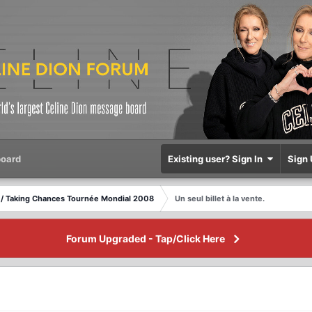
oard
Existing user? Sign In
Sign 
/ Taking Chances Tournée Mondial 2008
Un seul billet à la vente.
Forum Upgraded - Tap/Click Here