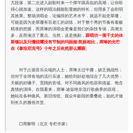
亢段落，第二次进入副歌时来一个撑竿跳高似的高潮，让你听
得心跳加速。这样的唱法颇能彰显她的特长，但用多了会削弱
其效果。整场演唱会，论编排的艺术水平，就远不如史翠珊，
可能是因为史翠珊有百老汇的训练，对于整个秀的节奏有着极
精准的把握，而席琳的演唱会更像是我们的杂技专场，高潮太
多，反而淹没了重点。当然，这是挑剔，
跟唱功一落千丈的休
斯顿以及只懂炫耀没有节制的玛丽娅·凯丽相比，席琳的光芒
在《泰坦尼克号》十年之后依然那么耀眼
。
对于占据音乐尖端的人士，席琳太过中庸，缺乏挑战性；
但对于全球各地的流行乐迷，她恰到好处地综合了几大优势：
天赋的好嗓子、宽阔的音域、对不同曲风的包容和借鉴、饱含
真情的演绎。在我看来，席琳·迪翁绝非流行歌曲界的琼瑶，
她站在各种曲风、新旧传统、观众年龄段的重叠处，如此才做
到长久的雅俗共赏。
□周黎明（北京 专栏作家）