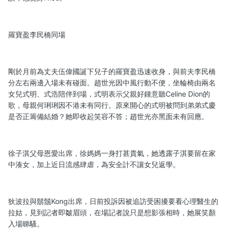
羅寶盈李民橋同場
剛於月前為丈夫伍偉國誕下兒子的羅寶盈迅速收身，與前夫李民橋
分左右兩邊入場未有碰面。趙世光因中風行動不便，坐輪椅由兩名
女兒式明、式浩陪伴到場，式明表示父親好鍾意聽Celine Dion的
歌，母親何琍琍因不港未有同行。原來開心的式明被問到弟弟式慶
是否正籌備結婚？她即收起笑容不答；趙世光亦黑面未有回應。
徐子淇父母恩愛出席，徐媽媽一身打甚貴氣，她透露子淇要留在家
中湊女，加上近日流感肆虐，為安全計不讓女兒返學。
狄波拉與鬍鬚Kong出席，日前投訴因被追訪受困擾要看心理醫生的
拉姑，見到記者即皺眉頭，在場記者說只是想影張相時，她展笑顏
入場睇騷。