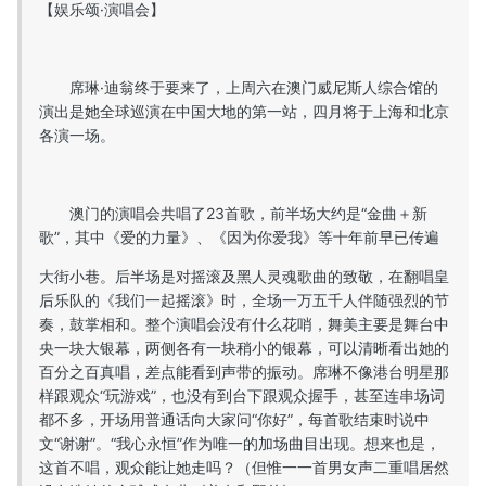
【娱乐颂·演唱会】
席琳·迪翁终于要来了，上周六在澳门威尼斯人综合馆的
演出是她全球巡演在中国大地的第一站，四月将于上海和北京
各演一场。
澳门的演唱会共唱了23首歌，前半场大约是“金曲＋新
歌”，其中《爱的力量》、《因为你爱我》等十年前早已传遍
大街小巷。后半场是对摇滚及黑人灵魂歌曲的致敬，在翻唱皇
后乐队的《我们一起摇滚》时，全场一万五千人伴随强烈的节
奏，鼓掌相和。整个演唱会没有什么花哨，舞美主要是舞台中
央一块大银幕，两侧各有一块稍小的银幕，可以清晰看出她的
百分之百真唱，差点能看到声带的振动。席琳不像港台明星那
样跟观众“玩游戏”，也没有到台下跟观众握手，甚至连串场词
都不多，开场用普通话向大家问“你好”，每首歌结束时说中
文“谢谢”。“我心永恒”作为唯一的加场曲目出现。想来也是，
这首不唱，观众能让她走吗？（但惟一一首男女声二重唱居然