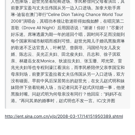
人也捧场，赵世光坐着轮椅进场、李民桥偕同父母看演出，其
前妻罗宝盈与丈夫伍伟国从另一边入口进场。加拿大歌手席
琳-迪翁在澳门举行“Celine Dion Taking Chance World Tour
2008”演唱会，其唱功本领让歌迷听得如痴如醉，在唱完第二
首歌《Drove All Night》后用国语说：“谢谢！你好！”尽量讨
好乐迷。席琳透露为期一年的巡回个唱，因时间不足而没能到
每个国家和城市献唱而感到可惜。赵世光闻儿子婚讯黑脸席琳
的歌迷不乏达官贵人，叶树堃、曾荫培、冯国经与女儿及女
婿、陈志云、吴光正夫妇、田北俊夫妇、吕志和、徐子淇双
亲、林建岳女友Monica、狄波拉夫妇、张玉珊、邓光荣、雷
兆光夫妇等也专程到濠江看演出，而李民桥陪伴父亲李国宝和
母亲到场，前妻罗宝盈拉着丈夫伍伟国从另一入口进场，双方
没有碰面。早前中风后深居简出的赵世光，在女儿赵式明和妹
妹陪伴下坐着轮椅入场，当记者问其子赵式庆结婚一事，他便
黑脸封嘴。问赵式明为何母亲没有同行？他回应：“妈妈不在
港。”再问其弟的婚事时，赵式明也不发一言。IC/文并图
http://ent.sina.com.cn/y/p/2008-03-17/14151950389.shtml