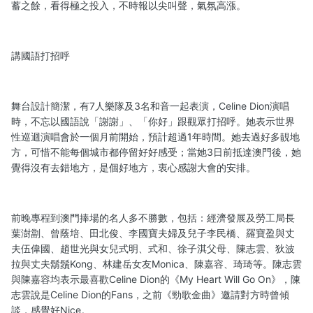
蓄之餘，看得極之投入，不時報以尖叫聲，氣氛高漲。
講國語打招呼
舞台設計簡潔，有7人樂隊及3名和音一起表演，Celine Dion演唱
時，不忘以國語說「謝謝」、「你好」跟觀眾打招呼。她表示世界
性巡迴演唱會於一個月前開始，預計超過1年時間。她去過好多靚地
方，可惜不能每個城市都停留好好感受；當她3日前抵達澳門後，她
覺得沒有去錯地方，是個好地方，衷心感謝大會的安排。
前晚專程到澳門捧場的名人多不勝數，包括：經濟發展及勞工局長
葉澍劏、曾蔭培、田北俊、李國寶夫婦及兒子李民橋、羅寶盈與丈
夫伍偉國、趙世光與女兒式明、式和、徐子淇父母、陳志雲、狄波
拉與丈夫鬍鬚Kong、林建岳女友Monica、陳嘉容、琦琦等。陳志雲
與陳嘉容均表示最喜歡Celine Dion的《My Heart Will Go On》，陳
志雲說是Celine Dion的Fans，之前《勁歌金曲》邀請對方時曾傾
談，感覺好Nice。