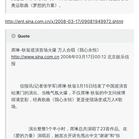
奥运歌曲《梦想的力量》。
http://ent.sina.com.cn/x/2008-03-17/09081949972.shtml
Quote
席琳-狄翁巡演首场火爆 万人合唱《我心永恒》
http://www.sina.com.cn
2008年03月17日00:12 北京娱乐信
报
信报讯(记者张学军)席琳·狄翁3月15日结束了中国巡演首
站澳门的演出。当晚气氛火爆，不仅席琳·狄翁的中文问候博
得满堂彩，经典歌曲《我心永恒》更是使现场变成万人K歌
场。
演出整整1个半小时，席琳总共演唱了23首作品。在
《爱的力量》演唱后，她首次开讲先甩出中文“谢谢”和“你