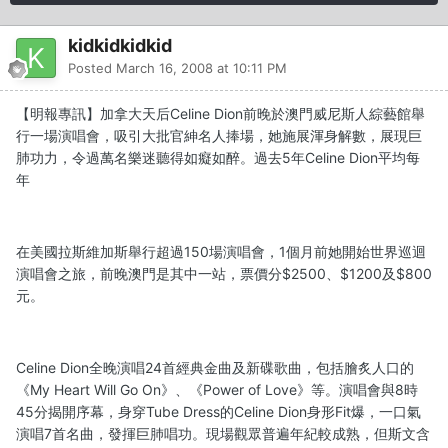
kidkidkidkid
Posted
March 16, 2008 at 10:11 PM
【明報專訊】加拿大天后Celine Dion前晚於澳門威尼斯人綜藝館舉
行一場演唱會，吸引大批官紳名人捧場，她施展渾身解數，展現巨
肺功力，令過萬名樂迷聽得如癡如醉。過去5年Celine Dion平均每
年
在美國拉斯維加斯舉行超過150場演唱會，1個月前她開始世界巡迴
演唱會之旅，前晚澳門是其中一站，票價分$2500、$1200及$800
元。
Celine Dion全晚演唱24首經典金曲及新碟歌曲，包括膾炙人口的
《My Heart Will Go On》、《Power of Love》等。演唱會與8時
45分揭開序幕，身穿Tube Dress的Celine Dion身形Fit爆，一口氣
演唱7首名曲，發揮巨肺唱功。現場觀眾普遍年紀較成熟，但斯文含