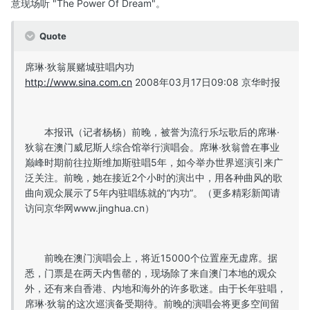
意现场听 "The Power Of Dream"。
Quote
席琳·狄翁展赌城驻唱内功
http://www.sina.com.cn
2008年03月17日09:08 京华时报
本报讯（记者杨杨）前晚，被誉为流行乐坛歌后的席琳·
狄翁在澳门威尼斯人综合馆举行演唱会。席琳·狄翁曾在事业
巅峰时期前往拉斯维加斯驻唱5年，如今举办世界巡演引来广
泛关注。前晚，她在接近2个小时的演出中，用各种曲风的歌
曲向观众展示了5年内驻唱练就的“内功”。（更多精彩新闻请
访问京华网www.jinghua.cn）
前晚在澳门演唱会上，将近15000个位置座无虚席。据
悉，门票是在两天内售罄的，现场除了来自澳门本地的观众
外，还有来自香港、内地和海外的许多歌迷。由于长年驻唱，
席琳·狄翁的这次巡演备受期待。前晚的演唱会将更多空间留