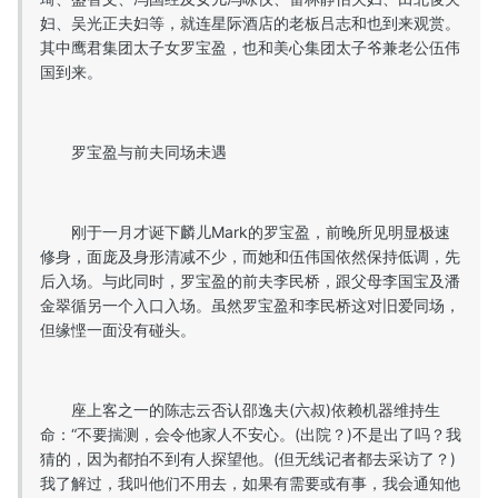
妇、吴光正夫妇等，就连星际酒店的老板吕志和也到来观赏。
其中鹰君集团太子女罗宝盈，也和美心集团太子爷兼老公伍伟
国到来。
罗宝盈与前夫同场未遇
刚于一月才诞下麟儿Mark的罗宝盈，前晚所见明显极速
修身，面庞及身形清减不少，而她和伍伟国依然保持低调，先
后入场。与此同时，罗宝盈的前夫李民桥，跟父母李国宝及潘
金翠循另一个入口入场。虽然罗宝盈和李民桥这对旧爱同场，
但缘悭一面没有碰头。
座上客之一的陈志云否认邵逸夫(六叔)依赖机器维持生
命：“不要揣测，会令他家人不安心。(出院？)不是出了吗？我
猜的，因为都拍不到有人探望他。(但无线记者都去采访了？)
我了解过，我叫他们不用去，如果有需要或有事，我会通知他