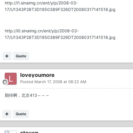
http://i1.sinaimg.cn/ent/y/p/2008-03-
17/U1343P28T3D1950389F326DT20080317141518.jpg
http://i0.sinaimg.cn/ent/y/p/2008-03-
17/U1343P28T3D1950389F329DT20080317141518.jpg
Quote
loveyoumore
Posted
March 17, 2008 at 08:22 AM
期待啊，北京413～～～
Quote
steven