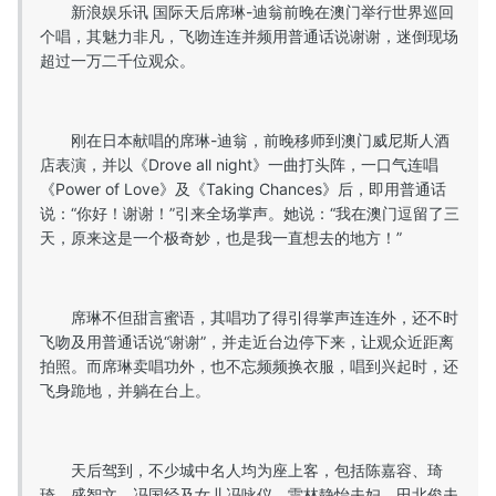
新浪娱乐讯 国际天后席琳-迪翁前晚在澳门举行世界巡回
个唱，其魅力非凡，飞吻连连并频用普通话说谢谢，迷倒现场
超过一万二千位观众。
刚在日本献唱的席琳-迪翁，前晚移师到澳门威尼斯人酒
店表演，并以《Drove all night》一曲打头阵，一口气连唱
《Power of Love》及《Taking Chances》后，即用普通话
说：“你好！谢谢！”引来全场掌声。她说：“我在澳门逗留了三
天，原来这是一个极奇妙，也是我一直想去的地方！”
席琳不但甜言蜜语，其唱功了得引得掌声连连外，还不时
飞吻及用普通话说“谢谢”，并走近台边停下来，让观众近距离
拍照。而席琳卖唱功外，也不忘频频换衣服，唱到兴起时，还
飞身跪地，并躺在台上。
天后驾到，不少城中名人均为座上客，包括陈嘉容、琦
琦、盛智文、冯国经及女儿冯咏仪、雷林静怡夫妇、田北俊夫