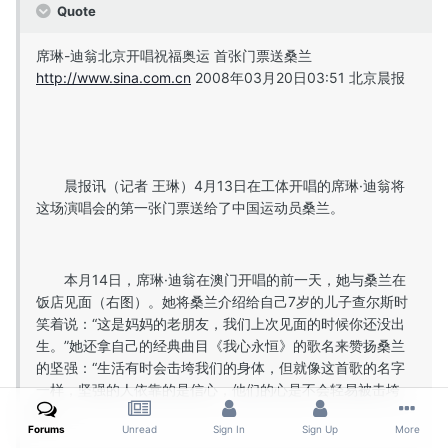
Quote
席琳-迪翁北京开唱祝福奥运 首张门票送桑兰
http://www.sina.com.cn
2008年03月20日03:51 北京晨报
晨报讯（记者 王琳）4月13日在工体开唱的席琳·迪翁将
这场演唱会的第一张门票送给了中国运动员桑兰。
本月14日，席琳·迪翁在澳门开唱的前一天，她与桑兰在
饭店见面（右图）。她将桑兰介绍给自己7岁的儿子查尔斯时
笑着说：“这是妈妈的老朋友，我们上次见面的时候你还没出
生。”她还拿自己的经典曲目《我心永恒》的歌名来赞扬桑兰
的坚强：“生活有时会击垮我们的身体，但就像这首歌的名字
一样，坚强的人依靠的是信心，他们的心是不会轻易被击垮
的。”
Forums
Unread
Sign In
Sign Up
More