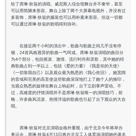
给了席琳·狄翁的演唱。威尼斯人综合馆舞台并不奢华，甚至
可以用简陋来形容。舞台上除了两个大屏幕电视外，并没有过
多装饰，席琳·狄翁的服装也可以用朴素来形容。但这一切都
可以通过席琳·狄翁的歌唱得到弥补。
在接近两个小时的演出中，歌曲与歌曲之间几乎没有停
顿，24首风格迥异的歌曲一气呵成。席琳·狄翁演唱的曲目分
为4个部分，包括摇滚、激情、流行时尚和灵歌，其中她的经
典歌曲占到一半以上，包括《爱的力量》《我是你的天使》
《一切靠我自己》以及观众最为熟悉的《我心依旧》。她宽阔
的音域和完美的高音使这些歌曲深深地打上了她个人的烙印，
当观众熟悉的旋律在舞台上响起时，台下立刻掌声雷动。不
过，高难度的抒情演唱并不是席琳·狄翁唯一的演唱技巧，前
晚，许多曲风活泼、热情洋溢的歌曲也引起了台下观众的大合
唱。
席琳·狄翁对北京演唱会格外重视，由于北京今年将举办
奥运会，席琳·狄翁4月13日将在北京工人体育场演唱她的著名