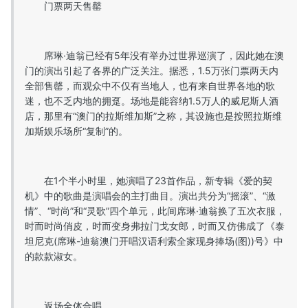
门票两天售罄
席琳·迪翁已经有5年没有举办过世界巡演了，因此她在澳
门的演出引起了各界的广泛关注。据悉，1.5万张门票两天内
全部售罄，而观众中不仅有当地人，也有来自世界各地的歌
迷，也不乏内地的拥趸。场地是能容纳1.5万人的威尼斯人酒
店，那里有“澳门的拉斯维加斯”之称，其设施也是按照拉斯维
加斯娱乐场所“复制”的。
在1个半小时里，她演唱了23首作品，新专辑《爱的契
机》中的歌曲是演唱会的主打曲目。演出共分为“摇滚”、“激
情”、“时尚”和“灵歌”四个单元，此间席琳·迪翁换了五次衣服，
时而时尚俏皮，时而变身弗拉门戈女郎，时而又仿佛成了《泰
坦尼克(席琳-迪翁澳门开唱汉语利索全家现身捧场(图))号》中
的款款淑女。
返场全体合唱