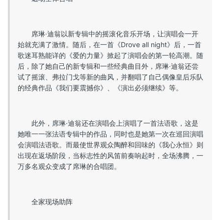
席琳·迪翁以新专辑中的摇滚化音乐开场，让演唱会一开
始就充满了激情。随后，在一首《Drove all night》后，一首
歌迷耳熟能详的《爱的力量》掀起了演唱会的第一轮高潮。随
后，除了她自己的新专辑和一些经典曲目外，席琳·迪翁还尝
试了摇滚、弗拉门戈等新的曲风，并翻唱了自己偶像皇后乐队
的经典作品《我们要震撼你》、《演出必须继续》等。
此外，席琳·迪翁还在演唱会上演唱了一首法语歌，这是
她唯一一张法语专辑中的作品，同时也是她第一次在巡回演唱
会演唱法语歌。而最使世界观众陶醉和回味的《我心永恒》则
出现在返场阶段，当标志性的风笛前奏响起时，全场沸腾，一
万多名观众变成了席琳的合唱团。
全家现场助阵