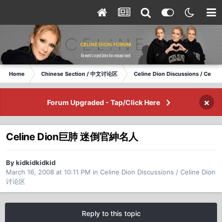
Home
Chinese Section / 中文讨论区
Celine Dion Discussions / Celi
×
Forum Upgraded - Tap/Click Here
Celine Dion巨肺 迷倒官紳名人
By kidkidkidkid
March 16, 2008 at 10:11 PM
in
Celine Dion Discussions / Celine Dion
讨论区
Reply to this topic