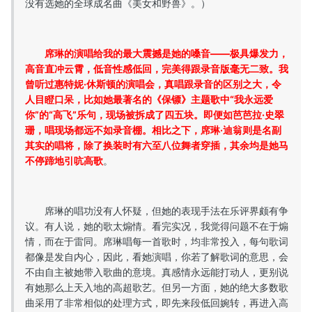
没有选她的全球成名曲《美女和野兽》。）
席琳的演唱给我的最大震撼是她的嗓音——极具爆发力，
高音直冲云霄，低音性感低回，完美得跟录音版毫无二致。我
曾听过惠特妮·休斯顿的演唱会，真唱跟录音的区别之大，令
人目瞪口呆，比如她最著名的《保镖》主题歌中“我永远爱
你”的“高飞”乐句，现场被拆成了四五块。即便如芭芭拉·史翠
珊，唱现场都远不如录音棚。相比之下，席琳·迪翁则是名副
其实的唱将，除了换装时有六至八位舞者穿插，其余均是她马
不停蹄地引吭高歌
。
席琳的唱功没有人怀疑，但她的表现手法在乐评界颇有争
议。有人说，她的歌太煽情。看完实况，我觉得问题不在于煽
情，而在于雷同。席琳唱每一首歌时，均非常投入，每句歌词
都像是发自内心，因此，看她演唱，你若了解歌词的意思，会
不由自主被她带入歌曲的意境。真感情永远能打动人，更别说
有她那么上天入地的高超歌艺。但另一方面，她的绝大多数歌
曲采用了非常相似的处理方式，即先来段低回婉转，再进入高