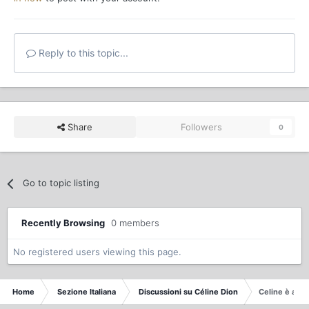
Reply to this topic...
Share
Followers
0
Go to topic listing
Recently Browsing
0 members
No registered users viewing this page.
Home
Sezione Italiana
Discussioni su Céline Dion
Celine è asma