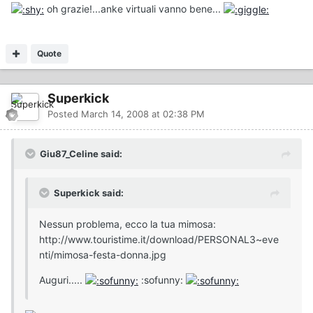
oh grazie!...anke virtuali vanno bene...
Quote
Superkick
Posted
March 14, 2008 at 02:38 PM
Giu87_Celine said:
Superkick said:
Nessun problema, ecco la tua mimosa:
http://www.touristime.it/download/PERSONAL3~eve
nti/mimosa-festa-donna.jpg
Auguri.....
:sofunny: