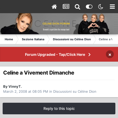
Home
Sezione Italiana
Discussioni su Céline Dion
Celine a Viv
×
Forum Upgraded - Tap/Click Here
Celine a Vivement Dimanche
By VinnyT.
March 2, 2008 at 08:05 PM
in
Discussioni su Céline Dion
Reply to this topic