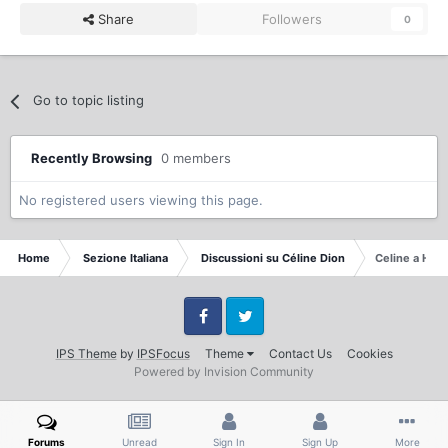
Share
Followers
0
Go to topic listing
Recently Browsing
0 members
No registered users viewing this page.
Home
Sezione Italiana
Discussioni su Céline Dion
Celine a Hit 
Facebook
Twitter
IPS Theme
by
IPSFocus
Theme
Contact Us
Cookies
Powered by Invision Community
Forums
Unread
Sign In
Sign Up
More