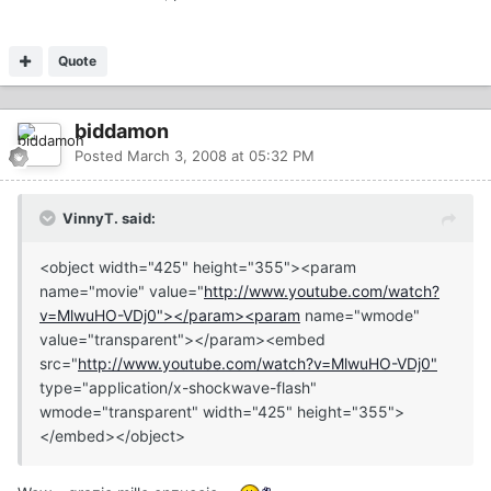
Quote
biddamon
Posted
March 3, 2008 at 05:32 PM
VinnyT. said:
<object width="425" height="355"><param
name="movie" value="
http://www.youtube.com/watch?
v=MlwuHO-VDj0"></param><param
name="wmode"
value="transparent"></param><embed
src="
http://www.youtube.com/watch?v=MlwuHO-VDj0"
type="application/x-shockwave-flash"
wmode="transparent" width="425" height="355">
</embed></object>