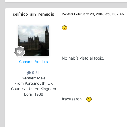
celínico_sin_remedio
Posted
February 29, 2008 at 01:02 AM
No había visto el topic...
Channel Addicts
9.8k
Gender:
Male
From:
Portsmouth, UK
Country:
United Kingdom
Born: 1988
fracasaron...