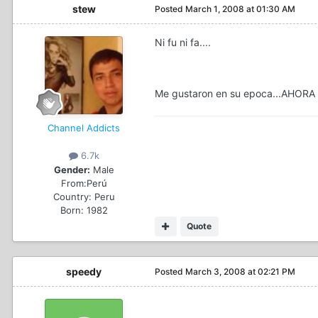
stew
Posted
March 1, 2008 at 01:30 AM
Ni fu ni fa....
Me gustaron en su epoca...AHORA
Channel Addicts
6.7k
Gender:
Male
From:
Perú
Country:
Peru
Born: 1982
Quote
speedy
Posted
March 3, 2008 at 02:21 PM