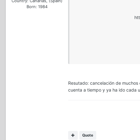
Country:
Canarias, (Spain)
Born: 1984
ht
Resutado: cancelación de muchos c
cuenta a tiempo y ya ha ido cada u
Quote