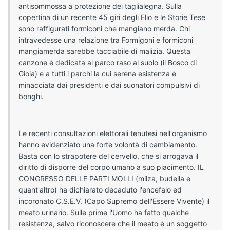
antisommossa a protezione dei taglialegna. Sulla
copertina di un recente 45 giri degli Elio e le Storie Tese
sono raffigurati formiconi che mangiano merda. Chi
intravedesse una relazione tra Formigoni e formiconi
mangiamerda sarebbe tacciabile di malizia. Questa
canzone è dedicata al parco raso al suolo (il Bosco di
Gioia) e a tutti i parchi la cui serena esistenza è
minacciata dai presidenti e dai suonatori compulsivi di
bonghi.
Le recenti consultazioni elettorali tenutesi nell'organismo
hanno evidenziato una forte volontà di cambiamento.
Basta con lo strapotere del cervello, che si arrogava il
diritto di disporre del corpo umano a suo piacimento. IL
CONGRESSO DELLE PARTI MOLLI (milza, budella e
quant'altro) ha dichiarato decaduto l'encefalo ed
incoronato C.S.E.V. (Capo Supremo dell'Essere Vivente) il
meato urinario. Sulle prime l'Uomo ha fatto qualche
resistenza, salvo riconoscere che il meato è un soggetto