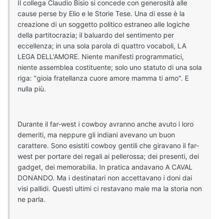
Il collega Claudio Bisio si concede con generosità alle
cause perse by Elio e le Storie Tese. Una di esse è la
creazione di un soggetto politico estraneo alle logiche
della partitocrazia; il baluardo del sentimento per
eccellenza; in una sola parola di quattro vocaboli, LA
LEGA DELL'AMORE. Niente manifesti programmatici,
niente assemblea costituente; solo uno statuto di una sola
riga: "gioia fratellanza cuore amore mamma ti amo". E
nulla più.
Durante il far-west i cowboy avranno anche avuto i loro
demeriti, ma neppure gli indiani avevano un buon
carattere. Sono esistiti cowboy gentili che giravano il far-
west per portare dei regali ai pellerossa; dei presenti, dei
gadget, dei memorabilia. In pratica andavano A CAVAL
DONANDO. Ma i destinatari non accettavano i doni dai
visi pallidi. Questi ultimi ci restavano male ma la storia non
ne parla.