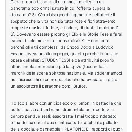
C'era proprio bisogno di un ennesimo ellepì in un
panorama pop ormai saturo in cui l'offerta supera la
domanda? Sì. C'era bisogno di ingenerare nell'utente il
sospetto che la vita non sia tutta rose e fiori attraverso
proposte musicali foriere, e fioriere, di dubbi inquietanti?
Sì. Dovevano essere proprio gli Elio e le Storie Tese a farsi
carico di tale mole di responsabilità? Sì. E non tanto
perché gli altri complessi, da Snoop Dogg a Ludovico
Einaudi, avevano altri impegni, quanto perché la posa in
opera dell'ellepì STUDENTESSI è da attribuirsi proprio
all'ensemble ambrosiano più longevo (toccandosi i
maroni) della scena spiritosa nazionale. Ma addentriamoci
nei microsolchi di un microsolco che ha evocato in più di
un ascoltatore il paragone con: i Brutos.
Il disco si apre con un cicaleccio di omoni in battaglia che
cede il passo ad un brano strumentale per due terzi e
canoro per due sesti; esso tratta il mai troppo indagato
tema del calcare il quale: intasa tutto, anche il cipollotto
della doccia, e danneggia il PLAFONE. E i rapporti di buon