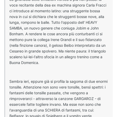
voce recitante della dea ex machina signora Carla Fracci
ci introduce al momento latino: una struggente bossa
nova in cui si dichiara che le struggenti bosse nove, alla
lunga, rompono le balle. Tutto l'opposto dell' HEAVY
SAMBA, un nuovo genere che coniuga Jobim e John
Bonham. A rendere le cose ancora più conturbanti ci si
mettono pure la collega Irene Grandi e il suo fidanzato
(nella finzione canora), il geloso Beibo interpretato da un
Cesareo in grande spolvero. Ma niente paura: il triangolo
scaleno lui-lei-l'altro sfocia in un allegro trenino come a
Buona Domenica.
Sembra ieri, eppure già si profila la sagoma di due enormi
tonsille. Attenzione non sono vere tonsille, bensì spettri: i
fantasmi delle tonsille passate, che vengono a
rimproverarci - attraverso la canzone GARGAROZ - di
essercele fatte togliere invano. Ma esse non sono che
l'avanguardia di una SCHIERA di fantasmi, tra cui:
Belfagor, lo squalo di Spielberg e il vomito verde