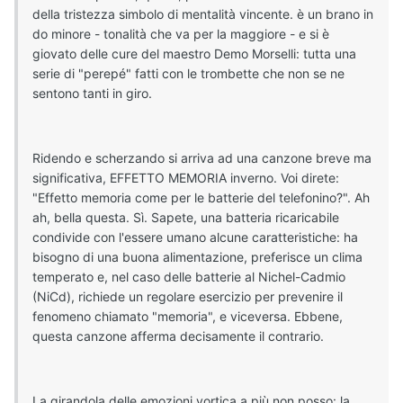
della tristezza simbolo di mentalità vincente. è un brano in
do minore - tonalità che va per la maggiore - e si è
giovato delle cure del maestro Demo Morselli: tutta una
serie di "perepé" fatti con le trombette che non se ne
sentono tanti in giro.
Ridendo e scherzando si arriva ad una canzone breve ma
significativa, EFFETTO MEMORIA inverno. Voi direte:
"Effetto memoria come per le batterie del telefonino?". Ah
ah, bella questa. Sì. Sapete, una batteria ricaricabile
condivide con l'essere umano alcune caratteristiche: ha
bisogno di una buona alimentazione, preferisce un clima
temperato e, nel caso delle batterie al Nichel-Cadmio
(NiCd), richiede un regolare esercizio per prevenire il
fenomeno chiamato "memoria", e viceversa. Ebbene,
questa canzone afferma decisamente il contrario.
La girandola delle emozioni vortica a più non posso: la