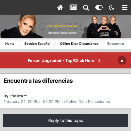
Home
Seccion Español
Céline Dion Discusiones
Encuentra las 
×
Forum Upgraded - Tap/Click Here
Encuentra las diferencias
By º*Mirta*º
February 24, 2008 at 03:32 PM
in
Céline Dion Discusiones
Reply to this topic