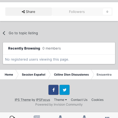
Share
Followers
0
Go to topic listing
Recently Browsing
0 members
No registered users viewing this page.
Home
Seccion Español
Céline Dion Discusiones
Encuentra las 
Facebook
Twitter
IPS Theme
by
IPSFocus
Theme
Contact Us
Cookies
Powered by Invision Community