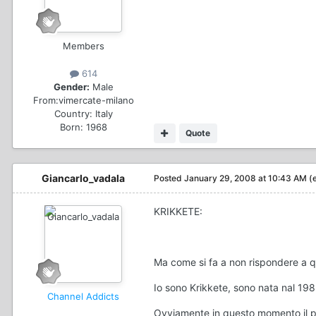
Members
614
Gender:
Male
From:
vimercate-milano
Country:
Italy
Born: 1968
Quote
Giancarlo_vadala
Posted
January 29, 2008 at 10:43 AM
(
KRIKKETE:
Ma come si fa a non rispondere a q
Io sono Krikkete, sono nata nal 1985
Channel Addicts
Ovviamente in questo momento il pr