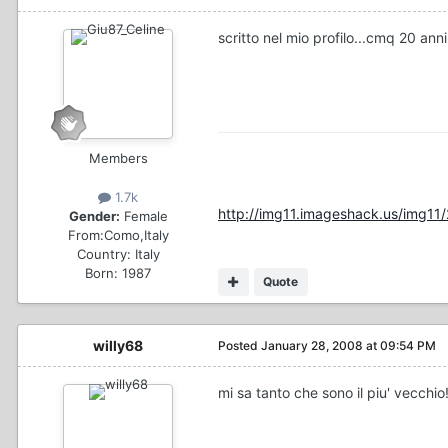
scritto nel mio profilo...cmq 20 ann
Members
1.7k
http://img11.imageshack.us/img11
Gender:
Female
From:
Como,Italy
Country:
Italy
Born: 1987
Quote
willy68
Posted
January 28, 2008 at 09:54 PM
mi sa tanto che sono il piu' vecchio