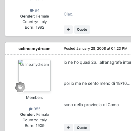
94
Ciao.
Gender:
Female
Country:
Italy
Born: 1992
Quote
celine.mydream
Posted
January 28, 2008 at 04:23 PM
io ne ho quasi 26...all'anagrafe int
poi io me ne sento meno di 18/16..
Members
sono della provincia di Como
955
Gender:
Female
Country:
Italy
Born: 1909
Quote