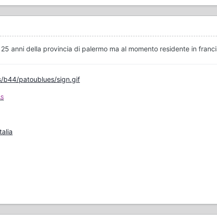
mq 25 anni della provincia di palermo ma al momento residente in francia
/b44/patoublues/sign.gif
AS
talia