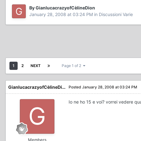
By GianlucacrazyofCèlineDion
January 28, 2008 at 03:24 PM
in
Discussioni Varie
1
2
NEXT
Page 1 of 2
GianlucacrazyofCèlineDion
Posted
January 28, 2008 at 03:24 PM
Io ne ho 15 e voi? vorrei vedere qua
Members