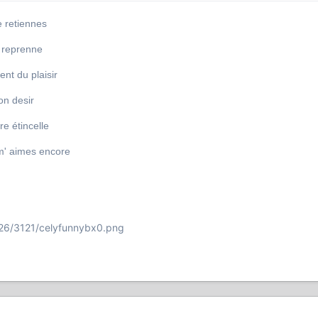
e retiennes
u reprenne
ent du plaisir
ton desir
re étincelle
m' aimes encore
126/3121/celyfunnybx0.png