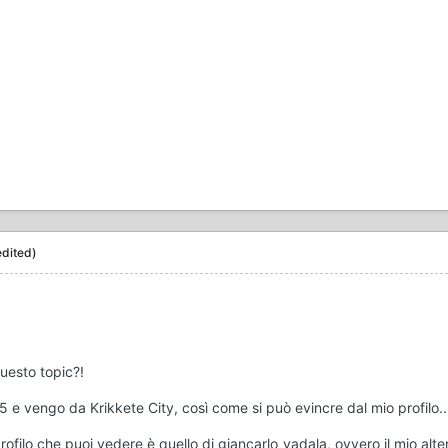
edited)
uesto topic?!
 e vengo da Krikkete City, così come si può evincre dal mio profilo....
ofilo che puoi vedere è quello di giancarlo_vadala, ovvero il mio al