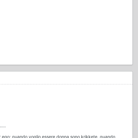
...
ter ego: quando voglio essere donna sono krikkete, quando