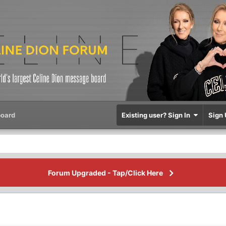
oard
Existing user? Sign In
Sign 
Forum Upgraded - Tap/Click Here