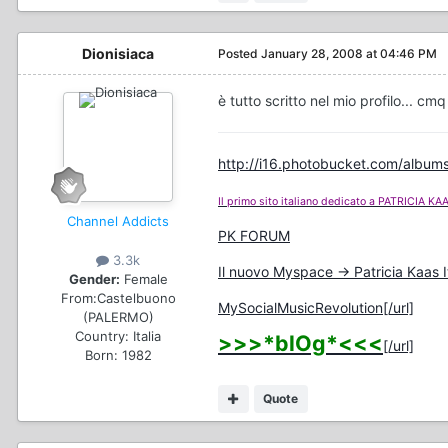
Dionisiaca
Posted
January 28, 2008 at 04:46 PM
è tutto scritto nel mio profilo... c
http://i16.photobucket.com/albums
Il primo sito italiano dedicato a PATRICIA KA
Channel Addicts
PK FORUM
3.3k
Il nuovo Myspace -> Patricia Kaas I
Gender:
Female
From:
Castelbuono
MySocialMusicRevolution[/url]
(PALERMO)
Country:
Italia
>>>*blOg*<<<
[/url]
Born: 1982
Quote