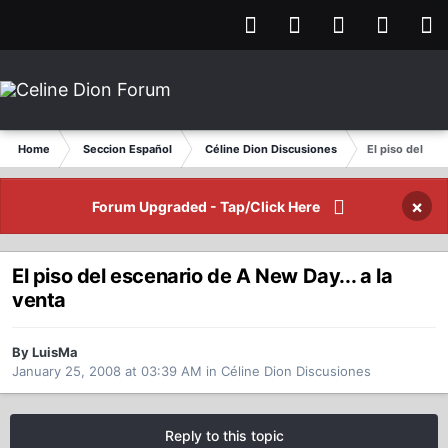
Home
Seccion Español
Céline Dion Discusiones
El piso del esc
×
Forum Upgraded - Tap/Click Here
El piso del escenario de A New Day... a la
venta
By LuisMa
January 25, 2008 at 03:39 AM
in
Céline Dion Discusiones
Reply to this topic