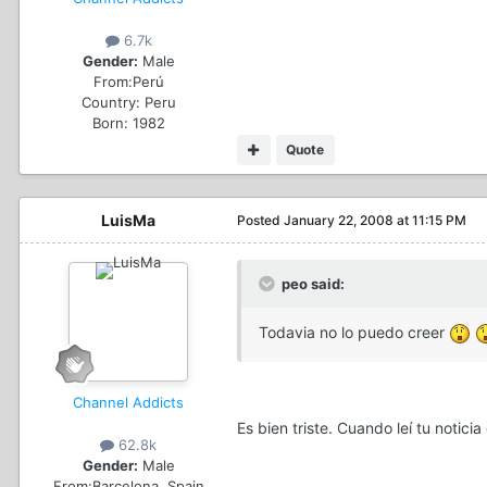
6.7k
Gender:
Male
From:
Perú
Country:
Peru
Born: 1982
Quote
LuisMa
Posted
January 22, 2008 at 11:15 PM
peo said:
Todavia no lo puedo creer
Channel Addicts
Es bien triste. Cuando leí tu noti
62.8k
Gender:
Male
From:
Barcelona, Spain