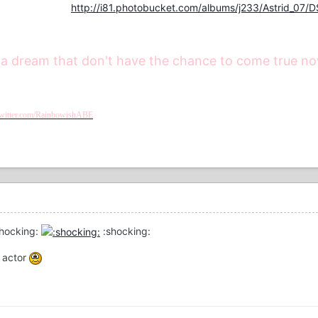
http://i81.photobucket.com/albums/j233/Astrid_07/
 a dream that don't have the chance to come true now, i
/twitter.com/RainbowishABE
hocking:
:shocking:
n actor