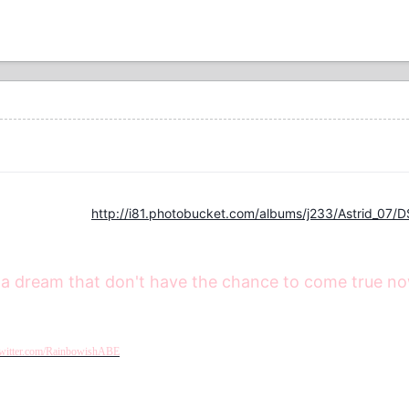
http://i81.photobucket.com/albums/j233/Astrid_07/
 a dream that don't have the chance to come true now, i
/twitter.com/RainbowishABE