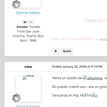
Channel Addicts
There ain't
7.8k
Gender:
Female
From:
San Juan
Country:
Puerto Rico
Follow me on Twitter and I'll follow you:
http:/
Born: 1988
Quote
stew
Posted
January 22, 2008 at 11:15 PM
Hasta yo quede asi
:s
No puedo creerlo aun...era un gra
Descansa en Paz HEATH
Channel Addicts