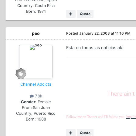
Country:
Costa Rica
Born: 1974
Quote
peo
Posted
January 22, 2008 at 11:16 PM
Esta en todas las noticias aki
Channel Addicts
There ain't
7.8k
Gender:
Female
From:
San Juan
Country:
Puerto Rico
Follow me on Twitter and I'll follow you:
http:/
Born: 1988
Quote