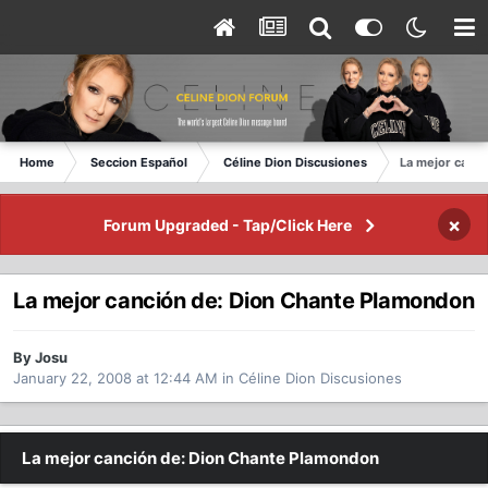
Home
Seccion Español
Céline Dion Discusiones
La mejor canc
×
Forum Upgraded - Tap/Click Here
La mejor canción de: Dion Chante Plamondon
By Josu
January 22, 2008 at 12:44 AM
in
Céline Dion Discusiones
La mejor canción de: Dion Chante Plamondon