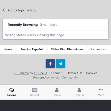
Go to topic listing
Recently Browsing
0 members
No registered users viewing this page.
Home
Seccion Español
Céline Dion Discusiones
La mejor canc
Facebook
Twitter
IPS Theme
by
IPSFocus
Theme
Contact Us
Cookies
Powered by Invision Community
Forums
Unread
Sign In
Sign Up
More