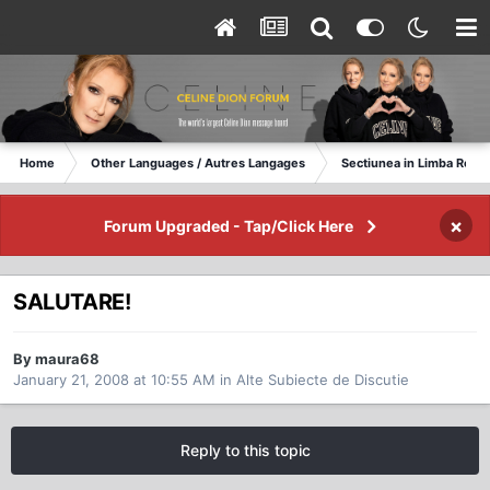
Home
Other Languages / Autres Langages
Sectiunea in Limba Rom
×
Forum Upgraded - Tap/Click Here
SALUTARE!
By maura68
January 21, 2008 at 10:55 AM
in
Alte Subiecte de Discutie
Reply to this topic