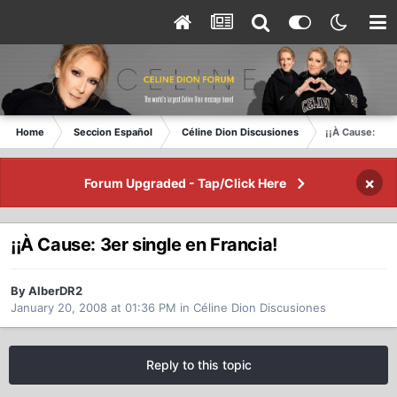
Home
Seccion Español
Céline Dion Discusiones
¡¡À Cause: 3er 
×
Forum Upgraded - Tap/Click Here
¡¡À Cause: 3er single en Francia!
By AlberDR2
January 20, 2008 at 01:36 PM
in
Céline Dion Discusiones
Reply to this topic