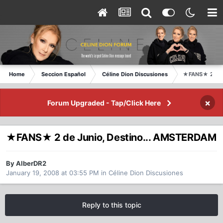
Home
Seccion Español
Céline Dion Discusiones
★FANS★ 2 de 
×
Forum Upgraded - Tap/Click Here
★FANS★ 2 de Junio, Destino... AMSTERDAM
By AlberDR2
January 19, 2008 at 03:55 PM
in
Céline Dion Discusiones
Reply to this topic