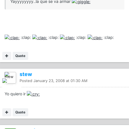
Yayyyyyyyy..la que se va armar
:clap:
:clap:
:clap:
:clap:
Quote
stew
Posted
January 23, 2008 at 01:30 AM
Yo quiero ir
Quote