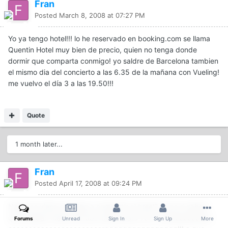
Fran
Posted
March 8, 2008 at 07:27 PM
Yo ya tengo hotel!!! lo he reservado en booking.com se llama
Quentin Hotel muy bien de precio, quien no tenga donde
dormir que comparta conmigo! yo saldre de Barcelona tambien
el mismo dia del concierto a las 6.35 de la mañana con Vueling!
me vuelvo el día 3 a las 19.50!!!
Quote
1 month later...
Fran
Posted
April 17, 2008 at 09:24 PM
Nadie se viene conmigo a compartir el hotel? no se si sabeis
que quedan menos de dos meses para ver a Célineeeeeeeee
Forums
Unread
Sign In
Sign Up
More