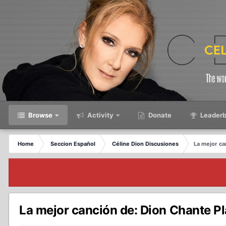
Browse
Activity
Donate
Leaderb
Home
Seccion Español
Céline Dion Discusiones
La mejor c
La mejor canción de: Dion Chante 