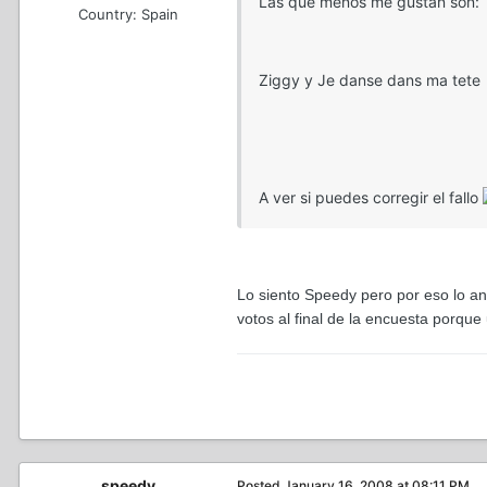
Las que menos me gustan son:
Country:
Spain
Ziggy y Je danse dans ma tete
A ver si puedes corregir el fallo
Lo siento Speedy pero por eso lo an
votos al final de la encuesta porque
speedy
Posted
January 16, 2008 at 08:11 PM