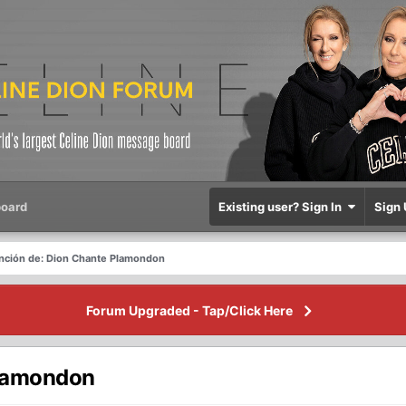
oard
Existing user? Sign In
Sign 
anción de: Dion Chante Plamondon
Forum Upgraded - Tap/Click Here
Plamondon