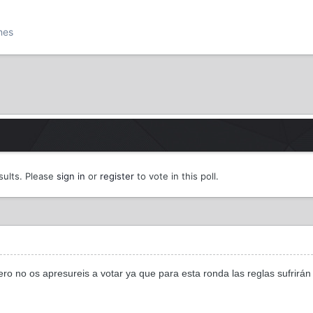
nes
esults. Please
sign in
or
register
to vote in this poll.
ero no os apresureis a votar ya que para esta ronda las reglas sufrir