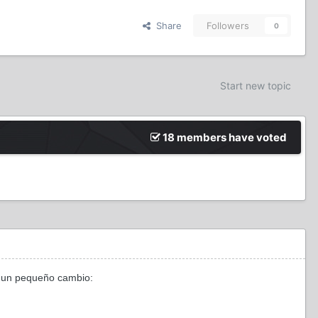
Share
Followers
0
Start new topic
18 members have voted
án un pequeño cambio: