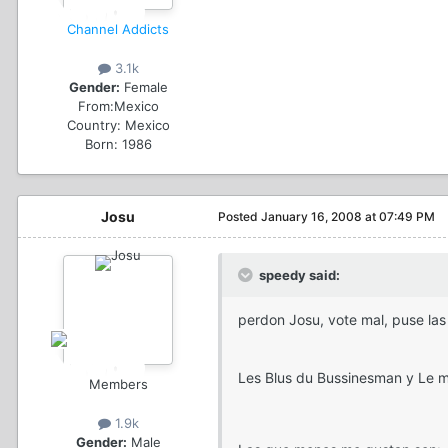
Channel Addicts
3.1k
Gender:
Female
From:
Mexico
Country:
Mexico
Born: 1986
Josu
Posted
January 16, 2008 at 07:49 PM
speedy said:
perdon Josu, vote mal, puse la
Les Blus du Bussinesman y Le 
Members
1.9k
Gender:
Male