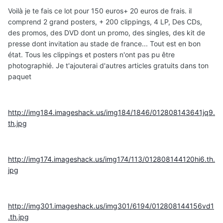
Voilà je te fais ce lot pour 150 euros+ 20 euros de frais. il
comprend 2 grand posters, + 200 clippings, 4 LP, Des CDs,
des promos, des DVD dont un promo, des singles, des kit de
presse dont invitation au stade de france... Tout est en bon
état. Tous les clippings et posters n'ont pas pu être
photographié. Je t'ajouterai d'autres articles gratuits dans ton
paquet
http://img184.imageshack.us/img184/1846/012808143641jq9.
th.jpg
http://img174.imageshack.us/img174/113/012808144120hi6.th.
jpg
http://img301.imageshack.us/img301/6194/012808144156vd1
.th.jpg