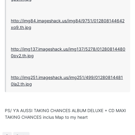
http://img84.imageshack.us/img84/9751/012808144642
xq9.th.jpg
http://img137.imageshack.us/img137/5278/01280814480
0pv2.th.jpg
http://img251.imageshack.us/img251/499/01280814481
0la2.th.jpg
PS/ Y'A AUSSI TAKING CHANCES ALBUM DELUXE + CD MAXI
TAKING CHANCES inclus Map to my heart