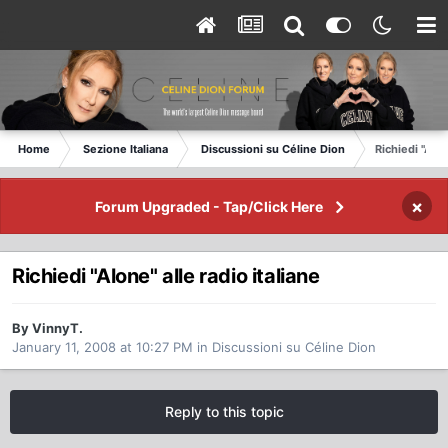
Home
Sezione Italiana
Discussioni su Céline Dion
Richiedi "Alon
×
Forum Upgraded - Tap/Click Here
Richiedi "Alone" alle radio italiane
By VinnyT.
January 11, 2008 at 10:27 PM
in
Discussioni su Céline Dion
Reply to this topic