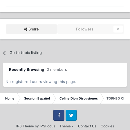
Share
Followers
0
Go to topic listing
Recently Browsing
0 members
No registered users viewing this page.
Home
Seccion Español
Céline Dion Discusiones
TORNEO CELIN
Facebook
Twitter
IPS Theme
by
IPSFocus
Theme
Contact Us
Cookies