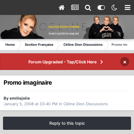
Home
Section Française
Céline Dion Discussions
Promo imagin
×
Forum Upgraded - Tap/Click Here
Promo imaginaire
By emiliejolie
January 5, 2008 at 03:40 PM
in
Céline Dion Discussions
Reply to this topic