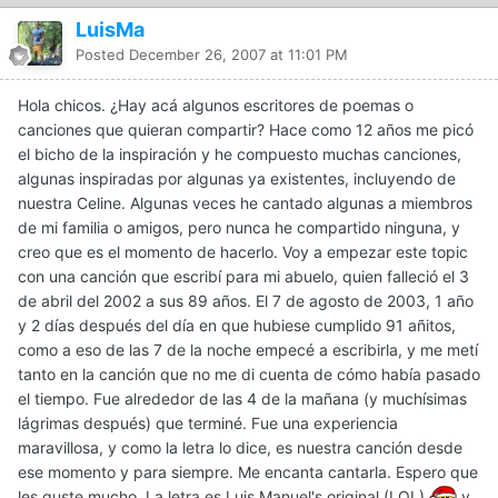
LuisMa
Posted
December 26, 2007 at 11:01 PM
Hola chicos. ¿Hay acá algunos escritores de poemas o
canciones que quieran compartir? Hace como 12 años me picó
el bicho de la inspiración y he compuesto muchas canciones,
algunas inspiradas por algunas ya existentes, incluyendo de
nuestra Celine. Algunas veces he cantado algunas a miembros
de mi familia o amigos, pero nunca he compartido ninguna, y
creo que es el momento de hacerlo. Voy a empezar este topic
con una canción que escribí para mi abuelo, quien falleció el 3
de abril del 2002 a sus 89 años. El 7 de agosto de 2003, 1 año
y 2 días después del día en que hubiese cumplido 91 añitos,
como a eso de las 7 de la noche empecé a escribirla, y me metí
tanto en la canción que no me di cuenta de cómo había pasado
el tiempo. Fue alrededor de las 4 de la mañana (y muchísimas
lágrimas después) que terminé. Fue una experiencia
maravillosa, y como la letra lo dice, es nuestra canción desde
ese momento y para siempre. Me encanta cantarla. Espero que
les guste mucho. La letra es Luis Manuel's original (LOL)
y